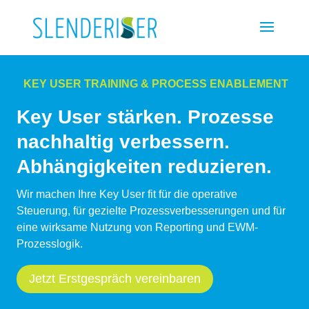
KEY USER TRAINING & PROCESS ENABLEMENT
Key User stärken. Prozesse
nachhaltig verbessern.
Abhängigkeiten reduzieren.
Wir machen Ihre Key User fit für die operative
Steuerung, für gezielte Prozessverbesserungen und für
eine wirksame Nutzung von Reporting und EWM-
Prozesslogik.
Jetzt Erstgespräch vereinbaren