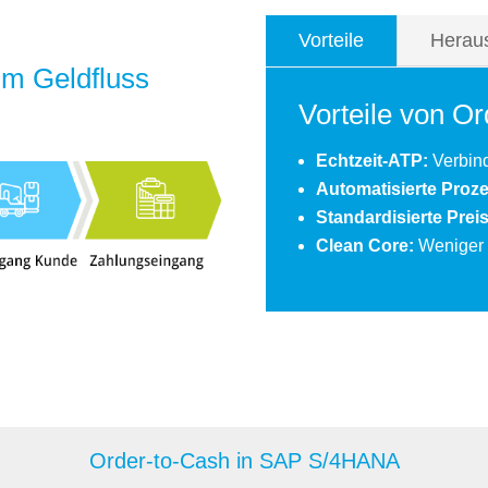
Vorteile
Herau
m Geldfluss
Vorteile von 
Echtzeit-ATP:
Verbin
Automatisierte Proz
Standardisierte Prei
Clean Core:
Weniger Z
Order-to-Cash in SAP S/4HANA