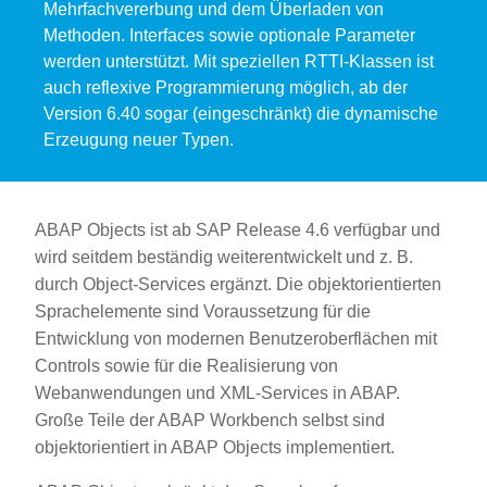
Mehrfachvererbung und dem Überladen von
Methoden. Interfaces sowie optionale Parameter
werden unterstützt. Mit speziellen RTTI-Klassen ist
auch reflexive Programmierung möglich, ab der
Version 6.40 sogar (eingeschränkt) die dynamische
Erzeugung neuer Typen.
ABAP Objects ist ab SAP Release 4.6 verfügbar und
wird seitdem beständig weiterentwickelt und z. B.
durch Object-Services ergänzt. Die objektorientierten
Sprachelemente sind Voraussetzung für die
Entwicklung von modernen Benutzeroberflächen mit
Controls sowie für die Realisierung von
Webanwendungen und XML-Services in ABAP.
Große Teile der ABAP Workbench selbst sind
objektorientiert in ABAP Objects implementiert.