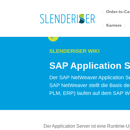
Order-to-C
Karriere

SLENDERISER WIKI
SAP Application S
Der SAP NetWeaver Application S
SAP NetWeaver stellt die Basis d
PLM, ERP) laufen auf dem SAP Web
Der Application Server ist eine Runtim