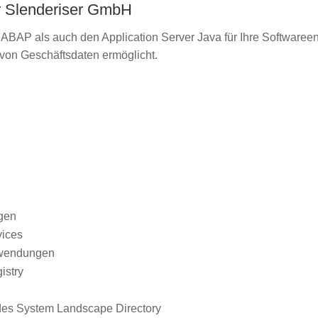
er Slenderiser GmbH
r ABAP als auch den Application Server Java für Ihre Software
 von Geschäftsdaten ermöglicht.
P
gen
vices
nwendungen
istry
 des System Landscape Directory