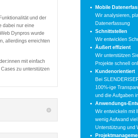
Mobile Datenerfa
Wir analysieren, p
unktionalität und der
Datenerfassung
e dabei nur eine
Schnittstellen
d Web Dynpros wurde
Wir entwicklen Sch
, allerdings erreichten
Äußert effizient
Wir unterstützen Si
er:innen mit einfach
Projekte schnell on
 Cases zu unterstützen
Kundenorientiert
Bei SLENDERISER s
100%-ige Transpare
und die Aufgaben im
Anwendungs-Entw
Wir entwickeln mit
wenig Aufwand viel
Unterstützung und W
Projektmanageme