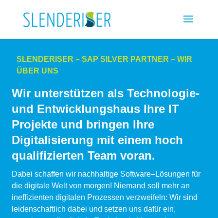
SLENDERISER – SAP SILVER PARTNER – WIR
ÜBER UNS
Wir unterstützen als Technologie-
und Entwicklungshaus Ihre IT
Projekte und bringen Ihre
Digitalisierung mit einem hoch
qualifizierten Team voran.
Dabei schaffen wir nachhaltige Software–Lösungen für
die digitale Welt von morgen! Niemand soll mehr an
ineffizienten digitalen Prozessen verzweifeln: Wir sind
leidenschaftlich dabei und setzen uns dafür ein,