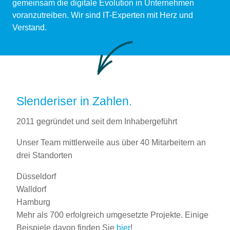
gemeinsam die digitale Evolution in Unternehmen
voranzutreiben. Wir sind IT-Experten mit Herz und
Verstand.
Slenderiser in Zahlen.
2011 gegründet und seit dem Inhabergeführt
Unser Team mittlerweile aus über 40 Mitarbeitern an
drei Standorten
Düsseldorf
Walldorf
Hamburg
Mehr als 700 erfolgreich umgesetzte Projekte. Einige
Beispiele davon finden Sie
hier
!